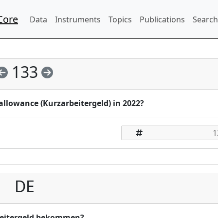
Core
Data
Instruments
Topics
Publications
Search
133
llowance (Kurzarbeitergeld) in 2022?
DE
rbeitergeld bekommen?