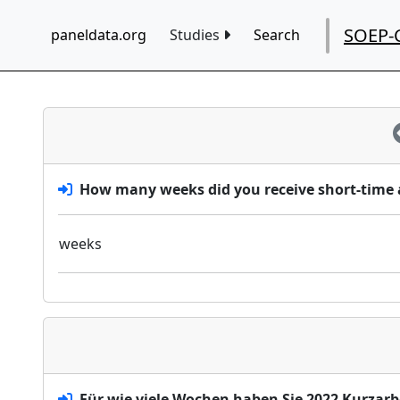
SOEP-
paneldata.org
Studies
Search
How many weeks did you receive short-time a
weeks
Für wie viele Wochen haben Sie 2022 Kurza