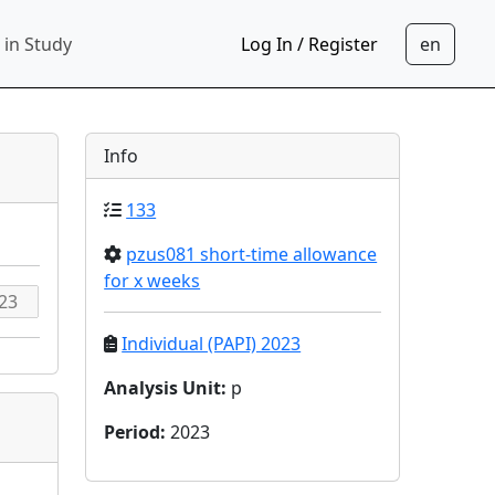
 in Study
Log In / Register
Info
133
pzus081 short-time allowance
for x weeks
Individual (PAPI) 2023
Analysis Unit
:
p
Period
:
2023