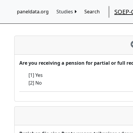
SOEP-
paneldata.org
Studies
Search
Are you receiving a pension for partial or full r
[1] Yes
[2] No