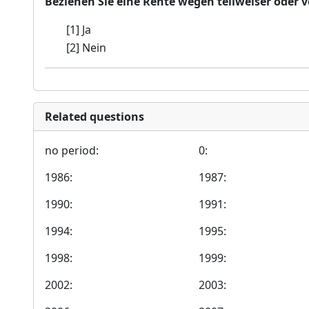
Beziehen Sie eine Rente wegen teilweiser oder
[1] Ja
[2] Nein
Related questions
no period:
0:
1986:
1987:
1990:
1991:
1994:
1995:
1998:
1999:
2002:
2003: