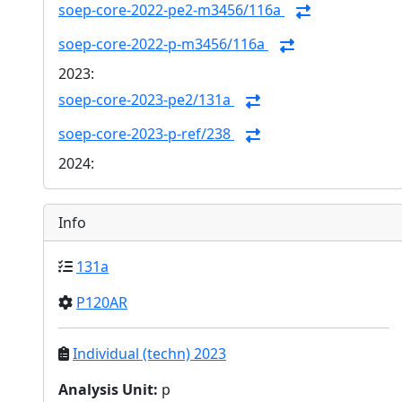
soep-core-2022-pe2-m3456/116a
soep-core-2022-p-m3456/116a
2023:
soep-core-2023-pe2/131a
soep-core-2023-p-ref/238
2024:
Info
131a
P120AR
Individual (techn) 2023
Analysis Unit
:
p