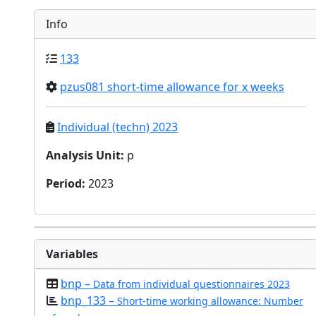
Info
133
pzus081 short-time allowance for x weeks
Individual (techn) 2023
Analysis Unit
:
p
Period
:
2023
Variables
bnp –
Data from individual questionnaires 2023
bnp_133 –
Short-time working allowance: Number