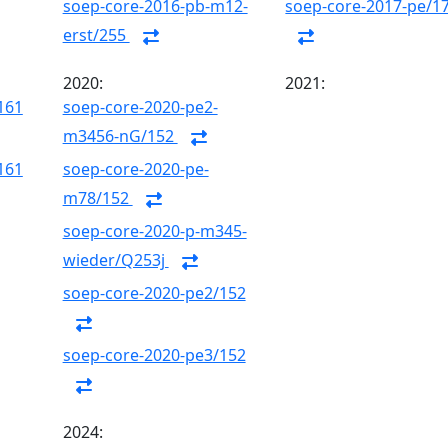
soep-core-2016-pb-m12-
soep-core-2017-pe/1
erst/255
2020:
2021:
161
soep-core-2020-pe2-
m3456-nG/152
161
soep-core-2020-pe-
m78/152
soep-core-2020-p-m345-
wieder/Q253j
soep-core-2020-pe2/152
soep-core-2020-pe3/152
2024: