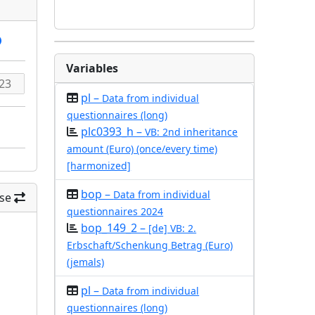
Variables
pl –
Data from individual
questionnaires (long)
plc0393_h –
VB: 2nd inheritance
amount (Euro) (once/every time)
[harmonized]
bop –
Data from individual
se
questionnaires 2024
bop_149_2 –
[de] VB: 2.
Erbschaft/Schenkung Betrag (Euro)
(jemals)
pl –
Data from individual
questionnaires (long)