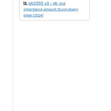
plc0393_v3 –
VB: 2nd
inheritance amount (Euro) (every
time) [2024]