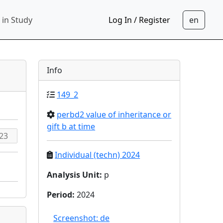
 in Study
Log In / Register
Info
149_2
perbd2 value of inheritance or
gift b at time
Individual (techn) 2024
Analysis Unit
:
p
Period
:
2024
Screenshot: de