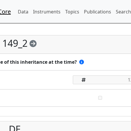
Core
Data
Instruments
Topics
Publications
Search
149_2
e of this inheritance at the time?
DE