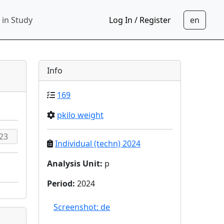
 in Study
Log In / Register
Info
169
pkilo weight
Individual (techn) 2024
Analysis Unit
:
p
Period
:
2024
Screenshot: de