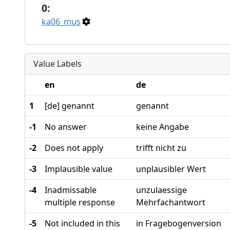
0:
ka06_mus
Value Labels
en
de
1
[de] genannt
genannt
-1
No answer
keine Angabe
-2
Does not apply
trifft nicht zu
-3
Implausible value
unplausibler Wert
-4
Inadmissable
unzulaessige
multiple response
Mehrfachantwort
-5
Not included in this
in Fragebogenversion