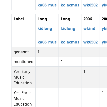
ka06_mus
kc_acmus
wk6502
yk
Label
Long
Long
2006
20
kidlong
kidlong
wkind
yk
ka06_mus
kc_acmus
wk6502
yk
genannt
1
mentioned
1
Yes, Early
1
Music
Education
Yes, Earlic
1
Music
Education