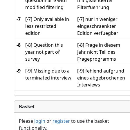
questionnaire with
mit geaenderter
modified filtering
Filterfuehrung
-7
[-7] Only available in
[-7] nur in weniger
less restricted
eingeschraenkter
edition
Edition verfuegbar
-8
[-8] Question this
[-8] Frage in diesem
year not part of
Jahr nicht Teil des
survey
Frageprogramms
-9
[-9] Missing due to a
[-9] fehlend aufgrund
terminated interview
eines abgebrochenen
Interviews
Basket
Please
login
or
register
to use the basket
functionality.