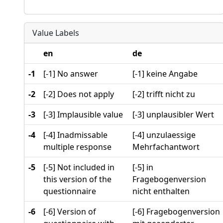
Value Labels
en
de
-1
[-1] No answer
[-1] keine Angabe
-2
[-2] Does not apply
[-2] trifft nicht zu
-3
[-3] Implausible value
[-3] unplausibler Wert
-4
[-4] Inadmissable
[-4] unzulaessige
multiple response
Mehrfachantwort
-5
[-5] Not included in
[-5] in
this version of the
Fragebogenversion
questionnaire
nicht enthalten
-6
[-6] Version of
[-6] Fragebogenversion