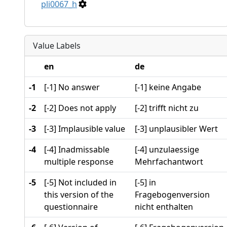
pli0067_h
Value Labels
en
de
-1
[-1] No answer
[-1] keine Angabe
-2
[-2] Does not apply
[-2] trifft nicht zu
-3
[-3] Implausible value
[-3] unplausibler Wert
-4
[-4] Inadmissable
[-4] unzulaessige
multiple response
Mehrfachantwort
-5
[-5] Not included in
[-5] in
this version of the
Fragebogenversion
questionnaire
nicht enthalten