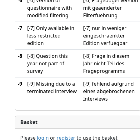
-6
[-6] Version of
[-6] Fragebogenversion
questionnaire with
mit geaenderter
modified filtering
Filterfuehrung
-7
[-7] Only available in
[-7] nur in weniger
less restricted
eingeschraenkter
edition
Edition verfuegbar
-8
[-8] Question this
[-8] Frage in diesem
year not part of
Jahr nicht Teil des
survey
Frageprogramms
-9
[-9] Missing due to a
[-9] fehlend aufgrund
terminated interview
eines abgebrochenen
Interviews
Basket
Please
login
or
register
to use the basket