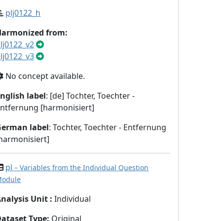
plj0122_h
Harmonized from:
lj0122_v2
lj0122_v3
No concept available.
nglish label
: [de] Tochter, Toechter -
ntfernung [harmonisiert]
German label
: Tochter, Toechter - Entfernung
harmonisiert]
pl
– Variables from the Individual Question
odule
nalysis Unit
:
Individual
Dataset Type
:
Original