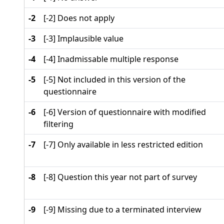
-2
[-2] Does not apply
-3
[-3] Implausible value
-4
[-4] Inadmissable multiple response
-5
[-5] Not included in this version of the
questionnaire
-6
[-6] Version of questionnaire with modified
filtering
-7
[-7] Only available in less restricted edition
-8
[-8] Question this year not part of survey
-9
[-9] Missing due to a terminated interview