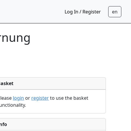
Log In / Register
ernung
Basket
Please
login
or
register
to use the basket
unctionality.
nfo