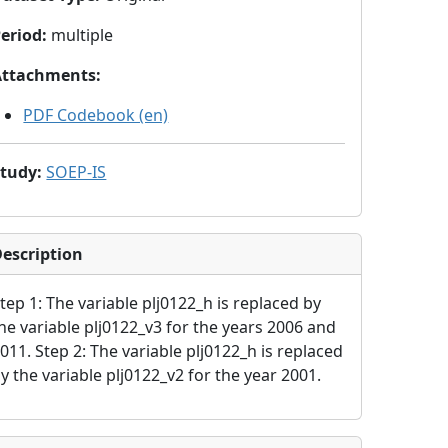
eriod
:
multiple
Attachments
:
PDF Codebook (en)
Study
:
SOEP-IS
escription
tep 1: The variable plj0122_h is replaced by
he variable plj0122_v3 for the years 2006 and
011. Step 2: The variable plj0122_h is replaced
y the variable plj0122_v2 for the year 2001.