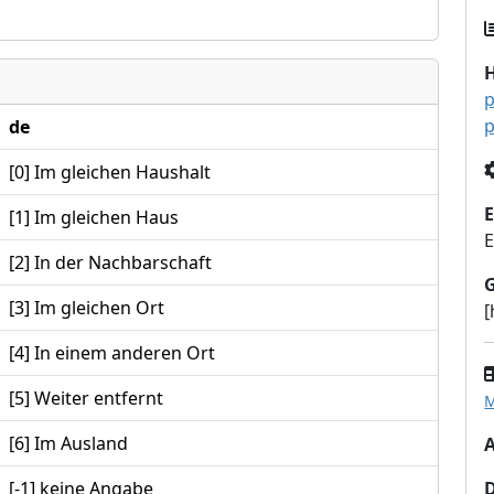
p
p
de
[0] Im gleichen Haushalt
E
[1] Im gleichen Haus
E
[2] In der Nachbarschaft
[3] Im gleichen Ort
[
[4] In einem anderen Ort
[5] Weiter entfernt
M
[6] Im Ausland
A
[-1] keine Angabe