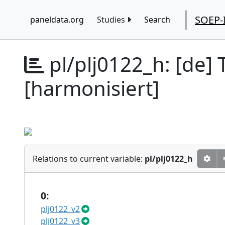
SOEP-
paneldata.org
Studies
Search
pl/plj0122_h:
[de] 
[harmonisiert]
Relations to current variable:
pl/plj0122_h
0:
plj0122_v2
plj0122_v3