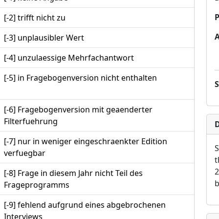
P
[-2] trifft nicht zu
[-3] unplausibler Wert
[-4] unzulaessige Mehrfachantwort
[-5] in Fragebogenversion nicht enthalten
[-6] Fragebogenversion mit geaenderter
Filterfuehrung
D
[-7] nur in weniger eingeschraenkter Edition
S
verfuegbar
t
2
[-8] Frage in diesem Jahr nicht Teil des
b
Frageprogramms
[-9] fehlend aufgrund eines abgebrochenen
Interviews