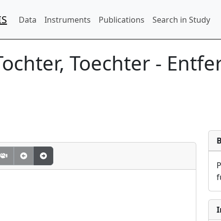
IS
Data
Instruments
Publications
Search in Study
Tochter, Toechter - Entf
f
I