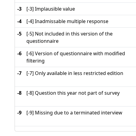
-3
[-3] Implausible value
-4
[-4] Inadmissable multiple response
-5
[-5] Not included in this version of the
questionnaire
-6
[-6] Version of questionnaire with modified
filtering
-7
[-7] Only available in less restricted edition
-8
[-8] Question this year not part of survey
-9
[-9] Missing due to a terminated interview