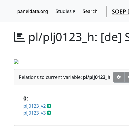
SOEP-
paneldata.org
Studies
Search
pl/plj0123_h:
[de] 
Relations to current variable:
pl/plj0123_h
0:
plj0123_v2
plj0123_v3