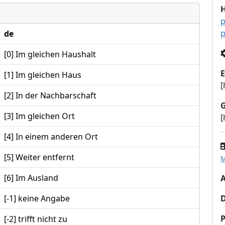
p
p
de
[0] Im gleichen Haushalt
E
[1] Im gleichen Haus
[
[2] In der Nachbarschaft
[3] Im gleichen Ort
[
[4] In einem anderen Ort
[5] Weiter entfernt
M
[6] Im Ausland
A
[-1] keine Angabe
P
[-2] trifft nicht zu