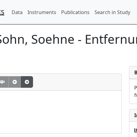
IS
Data
Instruments
Publications
Search in Study
Sohn, Soehne - Entfernu
f
I