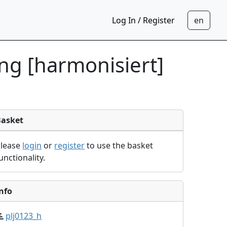
Log In / Register
ng [harmonisiert]
Basket
Please
login
or
register
to use the basket
unctionality.
nfo
plj0123_h