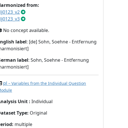
Harmonized from:
lj0123_v2
lj0123_v3
No concept available.
nglish label
: [de] Sohn, Soehne - Entfernung
harmonisiert]
German label
: Sohn, Soehne - Entfernung
harmonisiert]
pl
– Variables from the Individual Question
odule
nalysis Unit
:
Individual
Dataset Type
:
Original
eriod
:
multiple