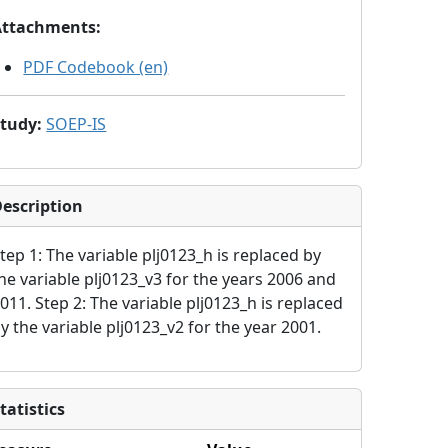
Attachments
:
PDF Codebook (en)
Study
:
SOEP-IS
escription
tep 1: The variable plj0123_h is replaced by
he variable plj0123_v3 for the years 2006 and
011. Step 2: The variable plj0123_h is replaced
y the variable plj0123_v2 for the year 2001.
tatistics