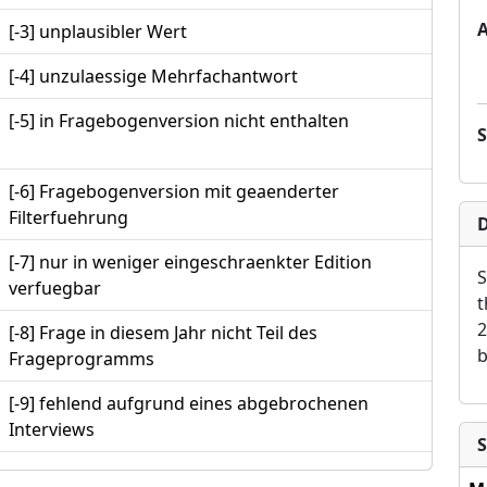
[-3] unplausibler Wert
[-4] unzulaessige Mehrfachantwort
[-5] in Fragebogenversion nicht enthalten
[-6] Fragebogenversion mit geaenderter
Filterfuehrung
D
[-7] nur in weniger eingeschraenkter Edition
S
verfuegbar
t
2
[-8] Frage in diesem Jahr nicht Teil des
b
Frageprogramms
[-9] fehlend aufgrund eines abgebrochenen
Interviews
S