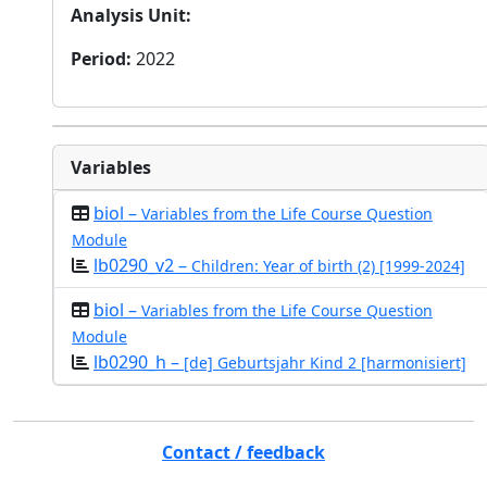
Analysis Unit
:
Period
:
2022
Variables
biol –
Variables from the Life Course Question
Module
lb0290_v2 –
Children: Year of birth (2) [1999-2024]
biol –
Variables from the Life Course Question
Module
lb0290_h –
[de] Geburtsjahr Kind 2 [harmonisiert]
Contact / feedback