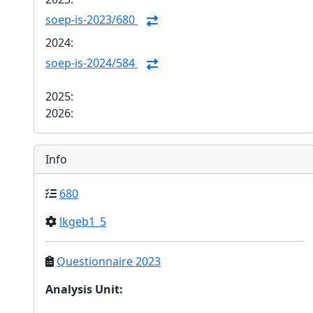
soep-is-2023/680
2024:
soep-is-2024/584
2025:
2026:
Info
680
lkgeb1_5
Questionnaire 2023
Analysis Unit
: