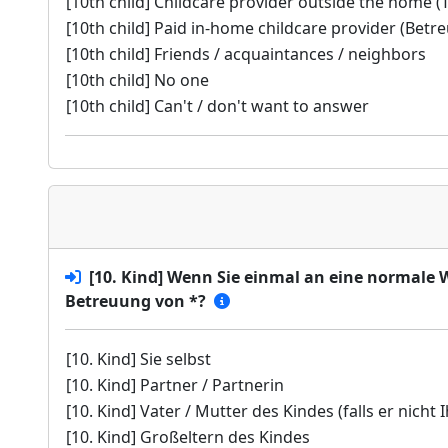
[10th child] Childcare provider outside the home 
[10th child] Paid in-home childcare provider (Bet
[10th child] Friends / acquaintances / neighbors
[10th child] No one
[10th child] Can't / don't want to answer
[10. Kind] Wenn Sie einmal an eine normale
Betreuung von *?
[10. Kind] Sie selbst
[10. Kind] Partner / Partnerin
[10. Kind] Vater / Mutter des Kindes (falls er nicht I
[10. Kind] Großeltern des Kindes