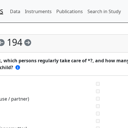
IS
Data
Instruments
Publications
Search in Study
194
k, which persons regularly take care of *?, and how man
child?
ouse / partner)