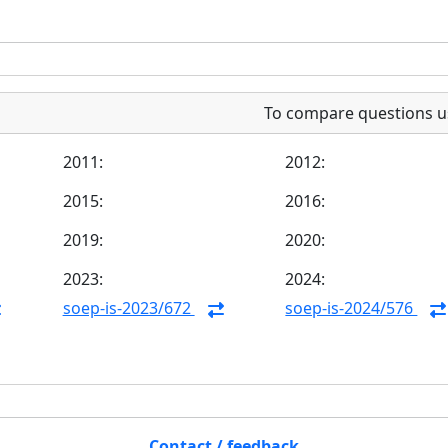
To compare questions u
2011:
2012:
2015:
2016:
2019:
2020:
2023:
2024:
soep-is-2023/672
soep-is-2024/576
Contact / feedback