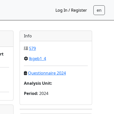
Log In / Register
Info
579
rt
lkgeb1_4
Questionnaire 2024
Analysis Unit
:
Period
:
2024