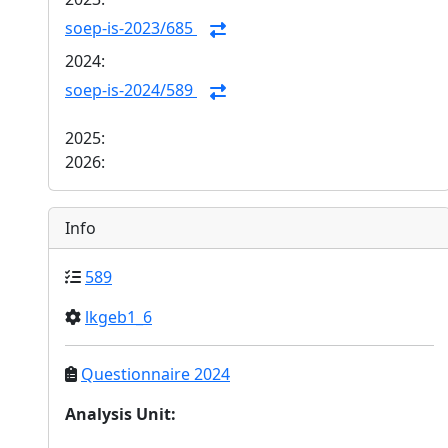
soep-is-2023/685
2024:
soep-is-2024/589
2025:
2026:
Info
589
lkgeb1_6
Questionnaire 2024
Analysis Unit
: