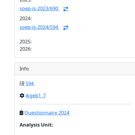
soep-is-2023/690
2024:
soep-is-2024/594
2025:
2026:
Info
594
lkgeb1_7
Questionnaire 2024
Analysis Unit
: