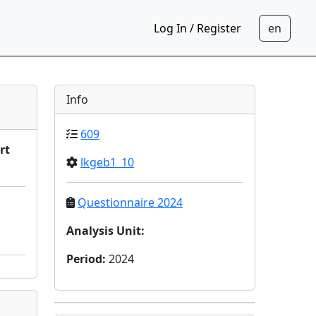
Log In / Register
Info
609
rt
lkgeb1_10
Questionnaire 2024
Analysis Unit
:
Period
:
2024