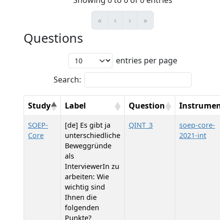
Showing 0 to 0 of 0 entries
«
‹
›
»
Questions
entries per page
Search:
Study
Label
Question
Instrume
SOEP-
[de] Es gibt ja
QINT_3
soep-core-
Core
unterschiedliche
2021-int
Beweggründe
als
InterviewerIn zu
arbeiten: Wie
wichtig sind
Ihnen die
folgenden
Punkte?