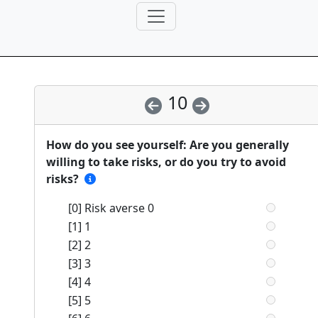
10
How do you see yourself: Are you generally
willing to take risks, or do you try to avoid
risks?
[0] Risk averse 0
[1] 1
[2] 2
[3] 3
[4] 4
[5] 5