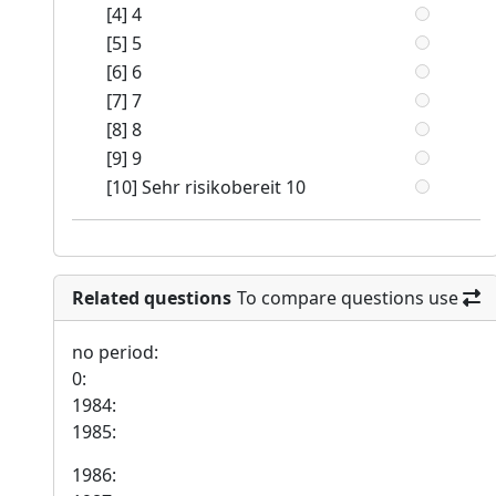
[4] 4
[5] 5
[6] 6
[7] 7
[8] 8
[9] 9
[10] Sehr risikobereit 10
Related questions
To compare questions use
no period:
0:
1984:
1985:
1986: