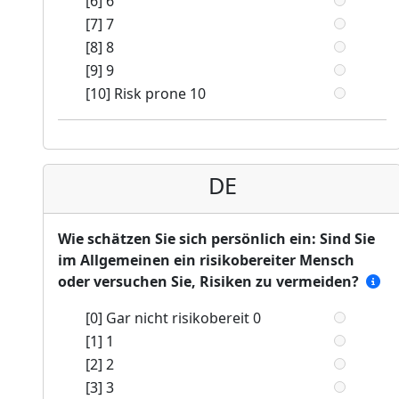
[6] 6
[7] 7
[8] 8
[9] 9
[10] Risk prone 10
DE
Wie schätzen Sie sich persönlich ein: Sind Sie
im Allgemeinen ein risikobereiter Mensch
oder versuchen Sie, Risiken zu vermeiden?
[0] Gar nicht risikobereit 0
[1] 1
[2] 2
[3] 3