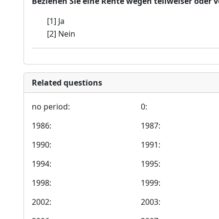
Beziehen Sie eine Rente wegen teilweiser oder
[1] Ja
[2] Nein
Related questions
no period:
0:
1986:
1987:
1990:
1991:
1994:
1995:
1998:
1999:
2002:
2003: