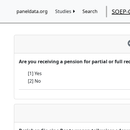
SOEP-
paneldata.org
Studies
Search
Are you receiving a pension for partial or full r
[1] Yes
[2] No