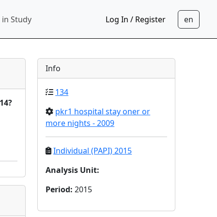
 in Study
Log In / Register
Info
134
014?
pkr1 hospital stay oner or
more nights - 2009
Individual (PAPI) 2015
Analysis Unit
:
Period
:
2015