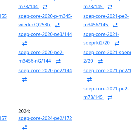
m78/144
m78/145
155
soep-core-2020-p-m345-
soep-core-2021-pe2-
wieder/Q253b
m3456/145
soep-core-2020-pe3/144
soep-core-2021-
soeprki2/20
soep-core-2020-pe2-
soep-core-2021-soepr
m3456-nG/144
2/20
soep-core-2020-pe2/144
soep-core-2021-pe2/
soep-core-2021-pe2-
m78/145
2024:
157
soep-core-2024-pe2/172