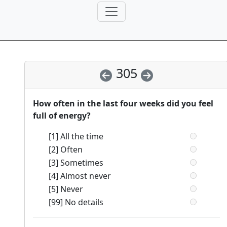
305
How often in the last four weeks did you feel
full of energy?
[1] All the time
[2] Often
[3] Sometimes
[4] Almost never
[5] Never
[99] No details