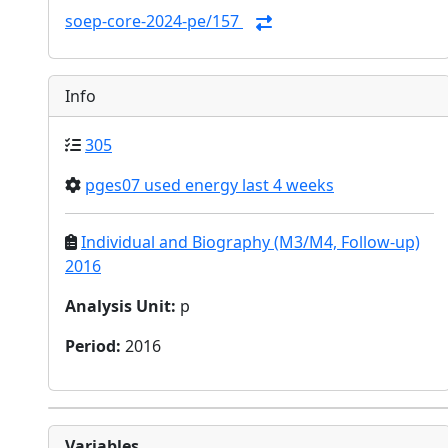
soep-core-2024-pe/157
Info
305
pges07 used energy last 4 weeks
Individual and Biography (M3/M4, Follow-up)
2016
Analysis Unit
:
p
Period
:
2016
Variables