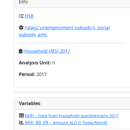
Info
H58
hdag2 unemployment subsidy ii, social
subsidy, amt.
Household (M5) 2017
Analysis Unit
:
h
Period
:
2017
Variables
bhh –
Data from household questionnaire 2017
bhh_60_09 –
Amount ALG II Today/Month