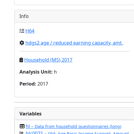
Info
H64
hdgs2 age / reduced earning capacity, amt.
Household (M5) 2017
Analysis Unit
:
h
Period
:
2017
Variables
hl –
Data from household questionnaires (long)
hlc0071 –
Old- Age Basic Income Support, Amount