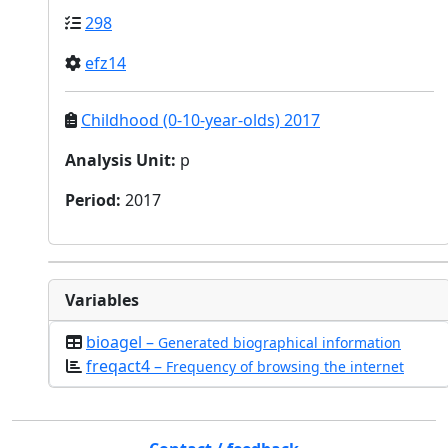
298
efz14
Childhood (0-10-year-olds) 2017
Analysis Unit
:
p
Period
:
2017
Variables
bioagel –
Generated biographical information
freqact4 –
Frequency of browsing the internet