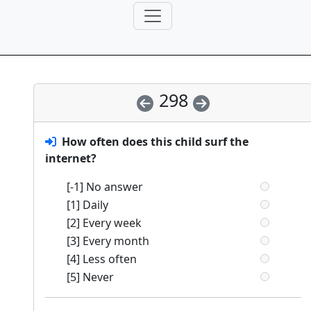
298
How often does this child surf the
internet?
[-1] No answer
[1] Daily
[2] Every week
[3] Every month
[4] Less often
[5] Never