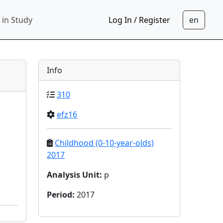
 in Study
Log In / Register
Info
310
efz16
Childhood (0-10-year-olds)
2017
Analysis Unit
:
p
Period
:
2017