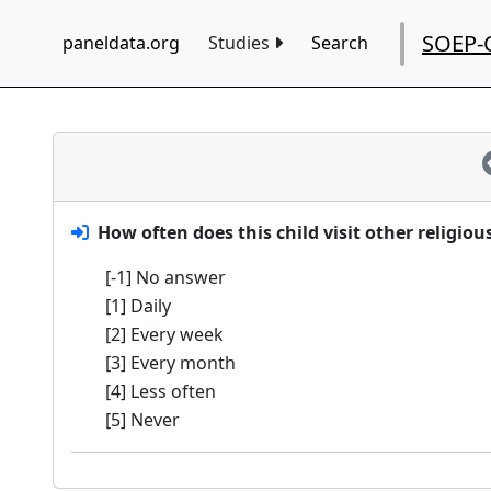
SOEP-
paneldata.org
Studies
Search
How often does this child visit other religiou
[-1] No answer
[1] Daily
[2] Every week
[3] Every month
[4] Less often
[5] Never