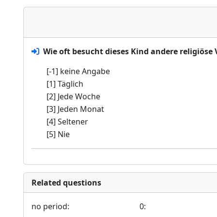
Wie oft besucht dieses Kind andere religiös
[-1] keine Angabe
[1] Täglich
[2] Jede Woche
[3] Jeden Monat
[4] Seltener
[5] Nie
Related questions
no period:
0: