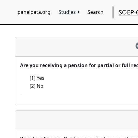
SOEP-
paneldata.org
Studies
Search
Are you receiving a pension for partial or full r
[1] Yes
[2] No