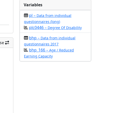
Variables
pl –
Data from individual
questionnaires (long)
plc0446 –
Degree Of Disability
bhp –
Data from individual
se
questionnaires 2017
bhp_166 –
Age / Reduced
Earning Capacity