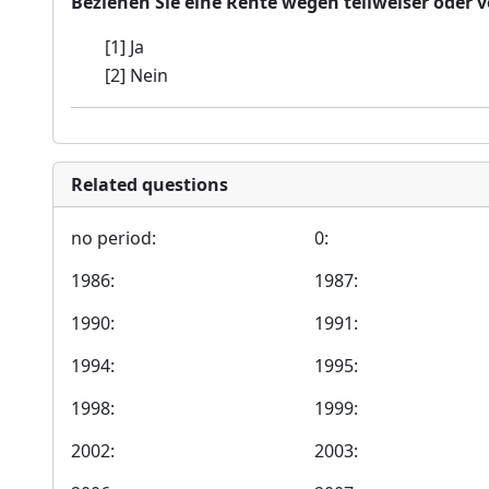
Beziehen Sie eine Rente wegen teilweiser oder
[1] Ja
[2] Nein
Related questions
no period:
0:
1986:
1987:
1990:
1991:
1994:
1995:
1998:
1999:
2002:
2003: