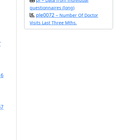
pl –
Data from individual
questionnaires (long)
ple0072 –
Number Of Doctor
Visits Last Three Mths.
7
16
67