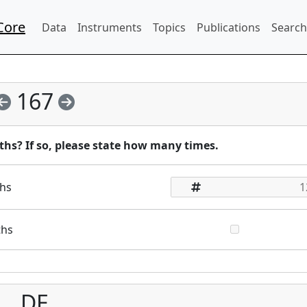
Core
Data
Instruments
Topics
Publications
Search
167
ths? If so, please state how many times.
ths
ths
DE