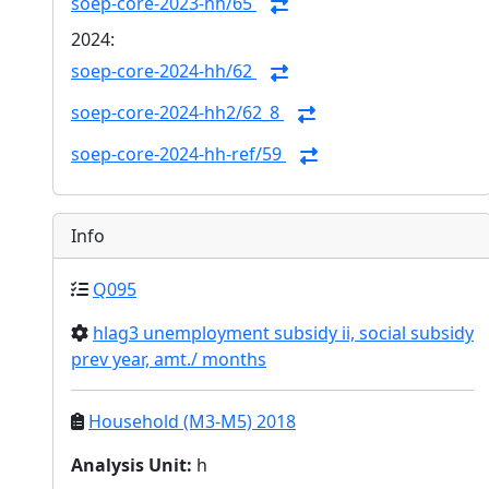
soep-core-2023-hh/65
2024:
soep-core-2024-hh/62
soep-core-2024-hh2/62_8
soep-core-2024-hh-ref/59
Info
Q095
hlag3 unemployment subsidy ii, social subsidy
prev year, amt./ months
Household (M3-M5) 2018
Analysis Unit
:
h