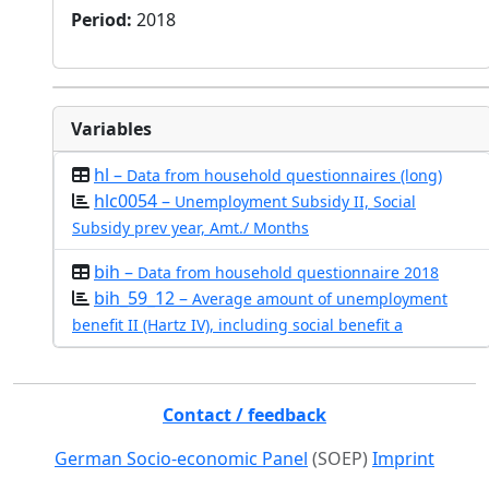
Period
:
2018
Variables
hl –
Data from household questionnaires (long)
hlc0054 –
Unemployment Subsidy II, Social
Subsidy prev year, Amt./ Months
bih –
Data from household questionnaire 2018
bih_59_12 –
Average amount of unemployment
benefit II (Hartz IV), including social benefit a
Contact / feedback
German Socio-economic Panel
(SOEP)
Imprint