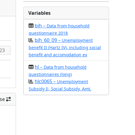
Variables
bih –
Data from household
questionnaire 2018
bih_60_09 –
Unemployment
benefit II (Hartz IV), including social
benefit and accomodation ex
hl –
Data from household
questionnaires (long)
hlc0065 –
Unemployment
Subsidy Ii, Social Subsidy, Amt.
se