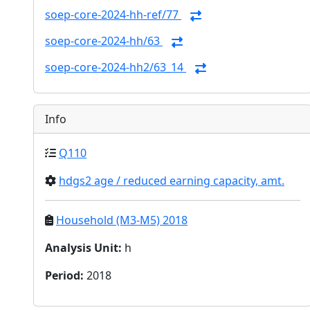
soep-core-2024-hh-ref/77
soep-core-2024-hh/63
soep-core-2024-hh2/63_14
Info
Q110
hdgs2 age / reduced earning capacity, amt.
Household (M3-M5) 2018
Analysis Unit
:
h
Period
:
2018