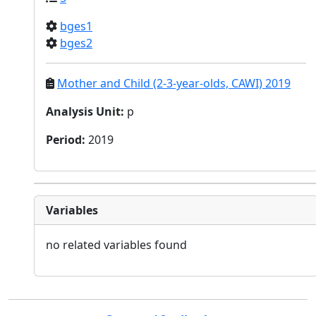
bges1
bges2
Mother and Child (2-3-year-olds, CAWI) 2019
Analysis Unit
:
p
Period
:
2019
Variables
no related variables found