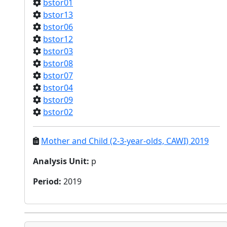
bstor01
bstor13
bstor06
bstor12
bstor03
bstor08
bstor07
bstor04
bstor09
bstor02
Mother and Child (2-3-year-olds, CAWI) 2019
Analysis Unit
:
p
Period
:
2019