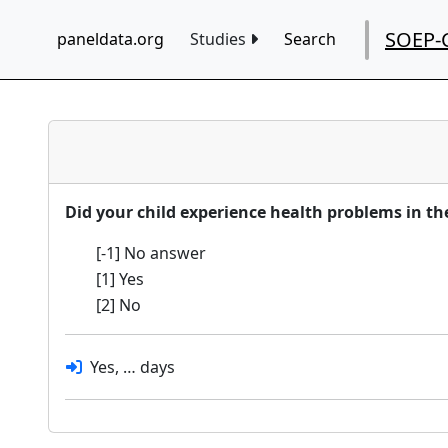
SOEP-
paneldata.org
Studies
Search
Did your child experience health problems in th
[-1] No answer
[1] Yes
[2] No
Yes, … days