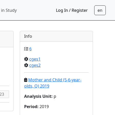
 in Study
Log In / Register
Info
6
cges1
cges2
Mother and Child (5-6-year-
olds, Q) 2019
Analysis Unit
:
p
Period
:
2019