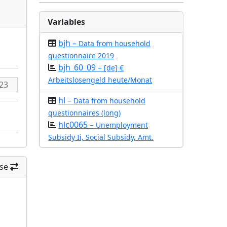
Variables
bjh –
Data from household
questionnaire 2019
bjh_60_09 –
[de] €
Arbeitslosengeld heute/Monat
hl –
Data from household
questionnaires (long)
hlc0065 –
Unemployment
Subsidy Ii, Social Subsidy, Amt.
se