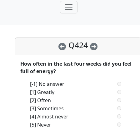
Q424
How often in the last four weeks did you feel
full of energy?
[-1] No answer
[1] Greatly
[2] Often
[3] Sometimes
[4] Almost never
[5] Never