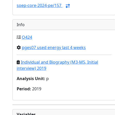
soep-core-2024-pe/157
Info
Q424
pges07 used energy last 4 weeks
Individual and Biography (M3-M5, Initial
interview) 2019
Analysis Unit
:
p
Period
:
2019
Variables