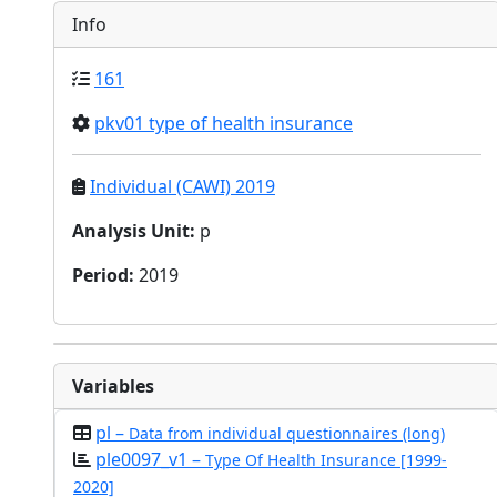
Info
161
pkv01 type of health insurance
Individual (CAWI) 2019
Analysis Unit
:
p
Period
:
2019
Variables
pl –
Data from individual questionnaires (long)
ple0097_v1 –
Type Of Health Insurance [1999-
2020]