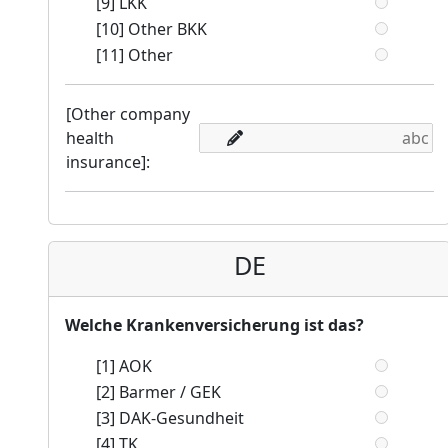
[9] LKK
[10] Other BKK
[11] Other
[Other company
health
insurance]:
DE
Welche Krankenversicherung ist das?
[1] AOK
[2] Barmer / GEK
[3] DAK-Gesundheit
[4] TK