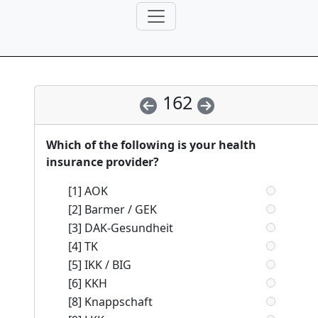
162
Which of the following is your health
insurance provider?
[1] AOK
[2] Barmer / GEK
[3] DAK-Gesundheit
[4] TK
[5] IKK / BIG
[6] KKH
[8] Knappschaft