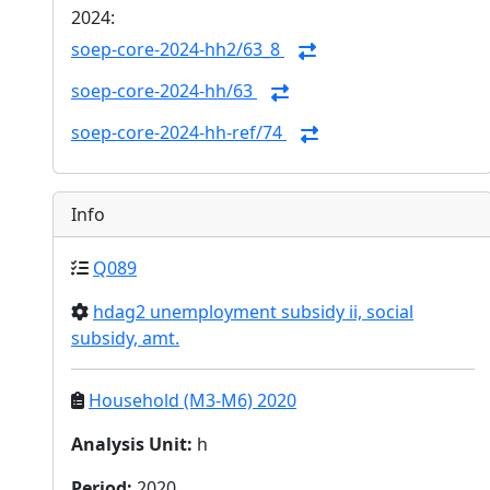
2024:
soep-core-2024-hh2/63_8
soep-core-2024-hh/63
soep-core-2024-hh-ref/74
Info
Q089
hdag2 unemployment subsidy ii, social
subsidy, amt.
Household (M3-M6) 2020
Analysis Unit
:
h
Period
:
2020