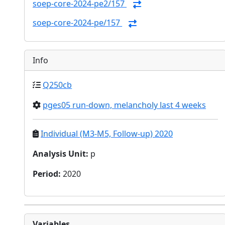
soep-core-2024-pe2/157
soep-core-2024-pe/157
Info
Q250cb
pges05 run-down, melancholy last 4 weeks
Individual (M3-M5, Follow-up) 2020
Analysis Unit
:
p
Period
:
2020
Variables