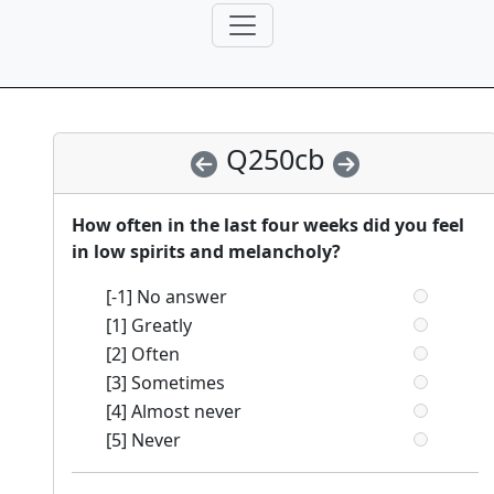
Q250cb
How often in the last four weeks did you feel
in low spirits and melancholy?
[-1] No answer
[1] Greatly
[2] Often
[3] Sometimes
[4] Almost never
[5] Never