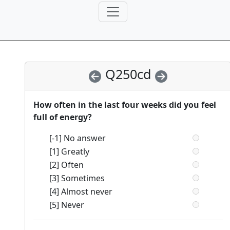
Q250cd
How often in the last four weeks did you feel
full of energy?
[-1] No answer
[1] Greatly
[2] Often
[3] Sometimes
[4] Almost never
[5] Never