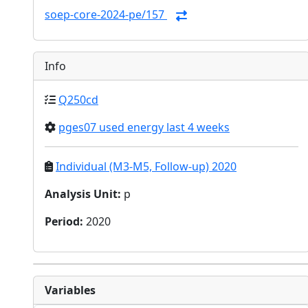
soep-core-2024-pe/157
Info
Q250cd
pges07 used energy last 4 weeks
Individual (M3-M5, Follow-up) 2020
Analysis Unit
:
p
Period
:
2020
Variables