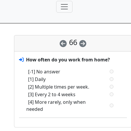
66
How often do you work from home?
[-1] No answer
[1] Daily
[2] Multiple times per week.
[3] Every 2 to 4 weeks
[4] More rarely, only when
needed