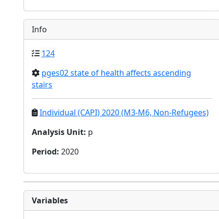
Info
124
pges02 state of health affects ascending
stairs
Individual (CAPI) 2020 (M3-M6, Non-Refugees)
Analysis Unit
:
p
Period
:
2020
Variables