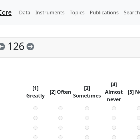
Core
Data
Instruments
Topics
Publications
Search
126
[4]
[1]
[3]
[2] Often
Almost
[5] N
Greatly
Sometimes
never