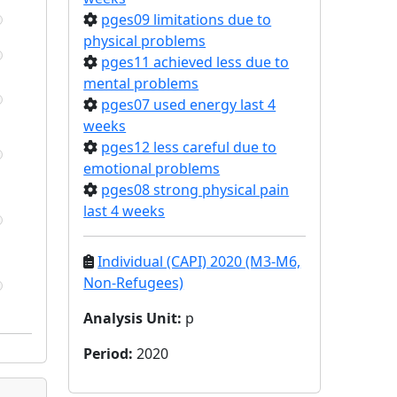
pges09 limitations due to
physical problems
pges11 achieved less due to
mental problems
pges07 used energy last 4
weeks
pges12 less careful due to
emotional problems
pges08 strong physical pain
last 4 weeks
Individual (CAPI) 2020 (M3-M6,
Non-Refugees)
Analysis Unit
:
p
Period
:
2020