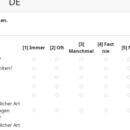
DE
hen.
[3]
[4] Fast
[1] Immer
[2] Oft
[5] 
Manchmal
nie
?
hlten?
icher Art
ungen
?
icher Art