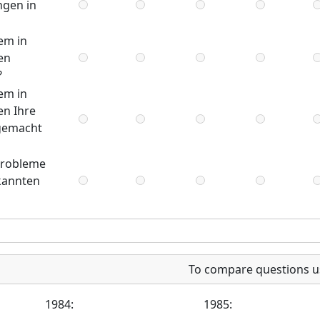
ngen in
em in
en
?
em in
en Ihre
 gemacht
 Probleme
ekannten
To compare questions u
1984:
1985: