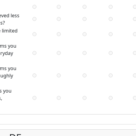
eved less
es?
 limited
ems you
eryday
ems you
oughly
s you
s,