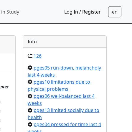
 in Study
Log In / Register
Info
126
pges05 run-down, melancholy
last 4 weeks
pges10 limitations due to
ever
physical problems
pges06 well-balanced last 4
weeks
pges13 limited socially due to
health
pges04 pressed for time last 4
weeks