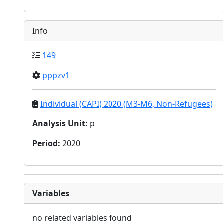
Info
149
pppzv1
Individual (CAPI) 2020 (M3-M6, Non-Refugees)
Analysis Unit
:
p
Period
:
2020
Variables
no related variables found