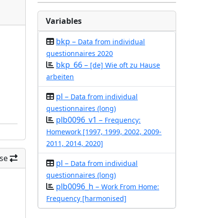
Variables
bkp –
Data from individual
questionnaires 2020
bkp_66 –
[de] Wie oft zu Hause
arbeiten
pl –
Data from individual
questionnaires (long)
plb0096_v1 –
Frequency:
Homework [1997, 1999, 2002, 2009-
2011, 2014, 2020]
se
pl –
Data from individual
questionnaires (long)
plb0096_h –
Work From Home:
Frequency [harmonised]