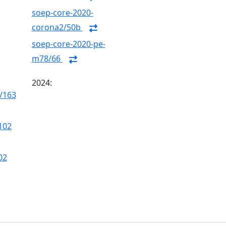
soep-core-2020-
corona2/50b
soep-core-2020-pe-
m78/66
2024:
/163
102
02