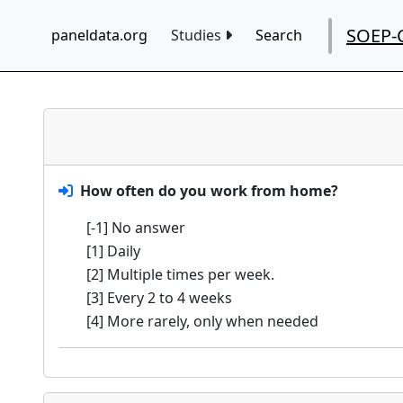
SOEP-
paneldata.org
Studies
Search
How often do you work from home?
[-1] No answer
[1] Daily
[2] Multiple times per week.
[3] Every 2 to 4 weeks
[4] More rarely, only when needed