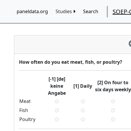
SOEP-
paneldata.org
Studies
Search
How often do you eat meat, fish, or poultry?
[-1] [de]
[2] On four to
keine
[1] Daily
six days weekly
Angabe
Meat
Fish
Poultry