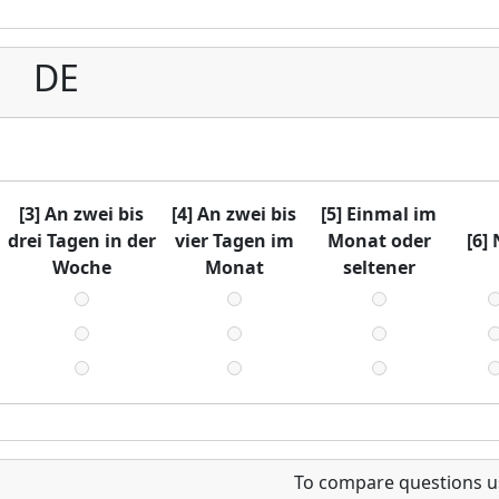
DE
[3] An zwei bis
[4] An zwei bis
[5] Einmal im
drei Tagen in der
vier Tagen im
Monat oder
[6] 
Woche
Monat
seltener
To compare questions u