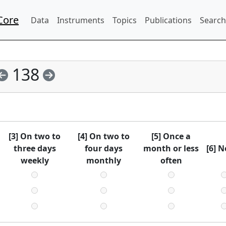
Core
Data
Instruments
Topics
Publications
Search
138
[3] On two to
[4] On two to
[5] Once a
three days
four days
month or less
[6] N
weekly
monthly
often