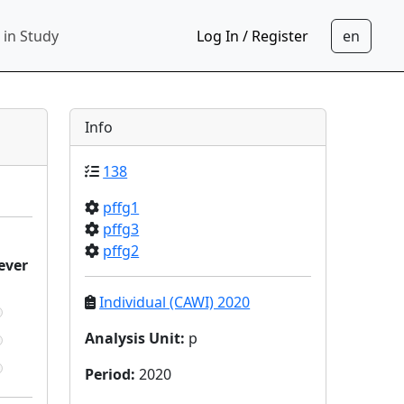
 in Study
Log In / Register
Info
138
pffg1
pffg3
pffg2
ever
Individual (CAWI) 2020
Analysis Unit
:
p
Period
:
2020